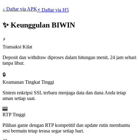
↓ Daftar via APK
⚡ Daftar via H5
✨ Keunggulan BIWIN
⚡
Transaksi Kilat
Deposit dan withdraw diproses dalam hitungan menit, 24 jam sehari
tanpa libur.
🔒
Keamanan Tingkat Tinggi
Sistem enkripsi SSL terbaru menjaga data dan dana Anda tetap
aman setiap saat.
🎰
RTP Tinggi
Pilihan game dengan RTP kompetitif dan update rutin membantu
sesi bermain tetap terasa segar setiap hari.