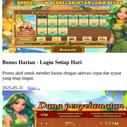
Bonus Harian - Login Setiap Hari
Promo aktif untuk member harian dengan aktivasi cepat dan syarat
yang tetap ringan.
2025-05-31
Klaim →