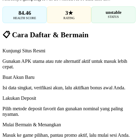
84.46
3★
unstable
STATUS
HEALTH SCORE
RATING
📋 Cara Daftar & Bermain
Kunjungi Situs Resmi
Gunakan APK utama atau rute alternatif aktif untuk masuk lebih
cepat.
Buat Akun Baru
Isi data singkat, verifikasi akun, lalu aktifkan bonus awal Anda.
Lakukan Deposit
Pilih metode deposit favorit dan gunakan nominal yang paling
nyaman.
Mulai Bermain & Menangkan
Masuk ke game pilihan, pantau promo aktif, lalu mulai sesi Anda.