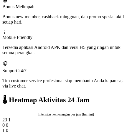
🎁
Bonus Melimpah
Bonus new member, cashback mingguan, dan promo spesial aktif
setiap hari.
📱
Mobile Friendly
Tersedia aplikasi Android APK dan versi H5 yang ringan untuk
semua perangkat.
🎧
Support 24/7
Tim customer service profesional siap membantu Anda kapan saja
via live chat.
🌡️ Heatmap Aktivitas 24 Jam
Intensitas kemenangan per jam (hari ini)
23
1
0
0
1
0