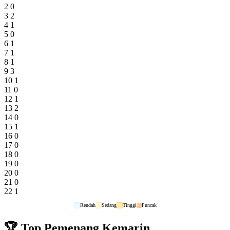
2
0
3
2
4
1
5
0
6
1
7
1
8
1
9
3
10
1
11
0
12
1
13
2
14
0
15
1
16
0
17
0
18
0
19
0
20
0
21
0
22
1
Rendah
Sedang
Tinggi
Puncak
🏆 Top Pemenang Kemarin