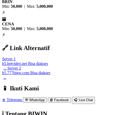
BRIN
Min:
50,000
| Max:
5,000,000
⚡
🏧
CENA
Min:
50,000
| Max:
5,000,000
⚡
🔗 Link Alternatif
Server 1
h5.betvideo.net
Bisa diakses
Server 2
→
h5.777bigw.com
Bisa diakses
→
📱 Ikuti Kami
✈️
Telegram
💬
WhatsApp
📘
Facebook
🎧
Live Chat
ℹ️ Tentang BIWIN