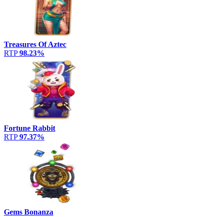
Treasures Of Aztec
RTP
98.23%
Fortune Rabbit
RTP
97.37%
Gems Bonanza