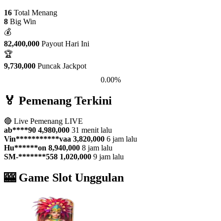
16
Total Menang
8
Big Win
💰
82,400,000
Payout Hari Ini
🏆
9,730,000
Puncak Jackpot
0.00%
🏅 Pemenang Terkini
🔴
Live Pemenang
LIVE
ab****90
4,980,000
31 menit lalu
Vin***********vaa
3,820,000
6 jam lalu
Hu******on
8,940,000
8 jam lalu
SM-*******558
1,020,000
9 jam lalu
🎰 Game Slot Unggulan