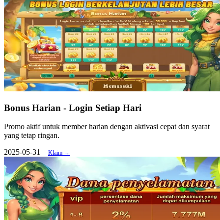
Bonus Harian - Login Setiap Hari
Promo aktif untuk member harian dengan aktivasi cepat dan syarat
yang tetap ringan.
2025-05-31
Klaim →