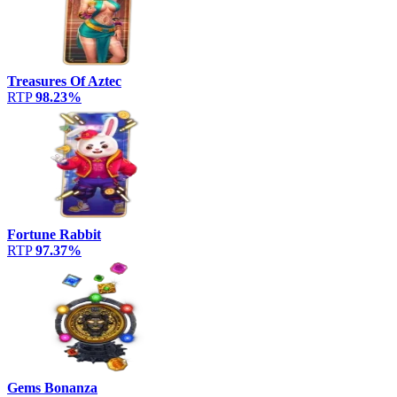
Treasures Of Aztec
RTP
98.23%
Fortune Rabbit
RTP
97.37%
Gems Bonanza