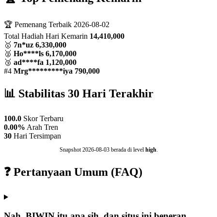
🏆 Pemenang Terbaik
2026-08-02
Total Hadiah Hari Kemarin
14,410,000
🥇
7n*uz
6,330,000
🥈
Ho****ls
6,170,000
🥉
ad****fa
1,120,000
#4
Mrg*********iya
790,000
📊 Stabilitas 30 Hari Terakhir
100.0
Skor Terbaru
0.00%
Arah Tren
30
Hari Tersimpan
Snapshot 2026-08-03 berada di level
high
.
❓ Pertanyaan Umum (FAQ)
Nah, BIWIN itu apa sih, dan situs ini beneran