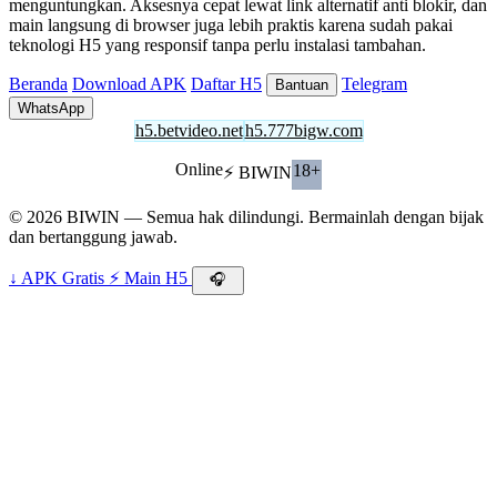
menguntungkan. Aksesnya cepat lewat link alternatif anti blokir, dan
main langsung di browser juga lebih praktis karena sudah pakai
teknologi H5 yang responsif tanpa perlu instalasi tambahan.
Beranda
Download APK
Daftar H5
Telegram
Bantuan
WhatsApp
h5.betvideo.net
h5.777bigw.com
Online
18+
⚡ BIWIN
© 2026 BIWIN — Semua hak dilindungi. Bermainlah dengan bijak
dan bertanggung jawab.
↓ APK Gratis
⚡ Main H5
🎧