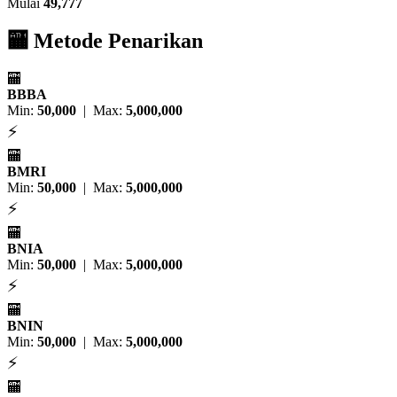
Mulai
49,777
🏧 Metode Penarikan
🏧
BBBA
Min:
50,000
| Max:
5,000,000
⚡
🏧
BMRI
Min:
50,000
| Max:
5,000,000
⚡
🏧
BNIA
Min:
50,000
| Max:
5,000,000
⚡
🏧
BNIN
Min:
50,000
| Max:
5,000,000
⚡
🏧