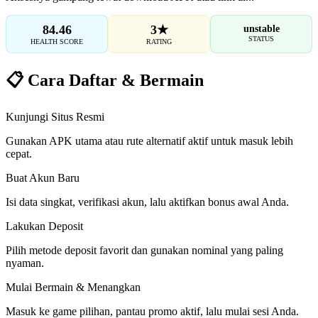
84.46
3★
unstable
STATUS
HEALTH SCORE
RATING
📋 Cara Daftar & Bermain
Kunjungi Situs Resmi
Gunakan APK utama atau rute alternatif aktif untuk masuk lebih
cepat.
Buat Akun Baru
Isi data singkat, verifikasi akun, lalu aktifkan bonus awal Anda.
Lakukan Deposit
Pilih metode deposit favorit dan gunakan nominal yang paling
nyaman.
Mulai Bermain & Menangkan
Masuk ke game pilihan, pantau promo aktif, lalu mulai sesi Anda.