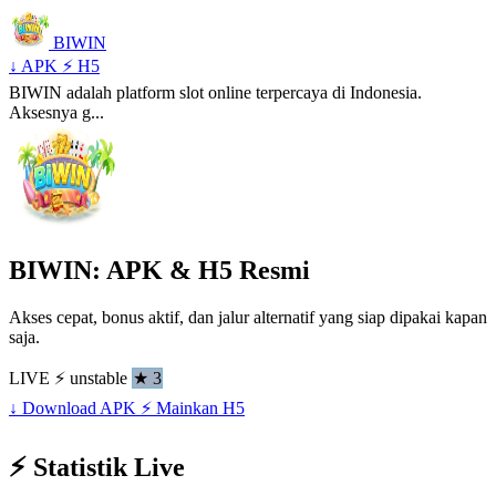
BIWIN
↓ APK
⚡ H5
BIWIN adalah platform slot online terpercaya di Indonesia.
Aksesnya g...
BIWIN: APK & H5 Resmi
Akses cepat, bonus aktif, dan jalur alternatif yang siap dipakai kapan
saja.
LIVE
⚡ unstable
★ 3
↓ Download APK
⚡ Mainkan H5
⚡ Statistik Live