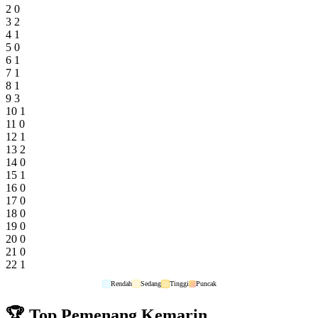
2
0
3
2
4
1
5
0
6
1
7
1
8
1
9
3
10
1
11
0
12
1
13
2
14
0
15
1
16
0
17
0
18
0
19
0
20
0
21
0
22
1
Rendah
Sedang
Tinggi
Puncak
🏆 Top Pemenang Kemarin