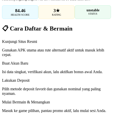
84.46
3★
unstable
STATUS
HEALTH SCORE
RATING
📋 Cara Daftar & Bermain
Kunjungi Situs Resmi
Gunakan APK utama atau rute alternatif aktif untuk masuk lebih
cepat.
Buat Akun Baru
Isi data singkat, verifikasi akun, lalu aktifkan bonus awal Anda.
Lakukan Deposit
Pilih metode deposit favorit dan gunakan nominal yang paling
nyaman.
Mulai Bermain & Menangkan
Masuk ke game pilihan, pantau promo aktif, lalu mulai sesi Anda.