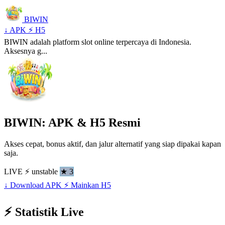
BIWIN
↓ APK
⚡ H5
BIWIN adalah platform slot online terpercaya di Indonesia.
Aksesnya g...
BIWIN: APK & H5 Resmi
Akses cepat, bonus aktif, dan jalur alternatif yang siap dipakai kapan
saja.
LIVE
⚡ unstable
★ 3
↓ Download APK
⚡ Mainkan H5
⚡ Statistik Live