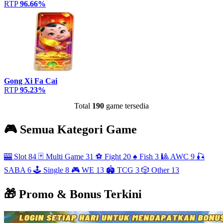
RTP
96.66%
Gong Xi Fa Cai
RTP
95.23%
Total
190
game tersedia
🎮 Semua Kategori Game
🎰
Slot
84
🃏
Multi Game
31
⚽
Fight
20
♠️
Fish
3
🎱
AWC
9
🎣
SABA
6
🕹️
Single
8
🎮
WE
13
🏟️
TCG
3
🎲
Other
13
🎁 Promo & Bonus Terkini