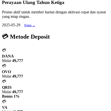
Perayaan Ulang Tahun Ketiga
Promo aktif untuk member harian dengan aktivasi cepat dan syarat
yang tetap ringan.
2025-05-29
Klaim →
💳 Metode Deposit
💳
DANA
Mulai
49,777
💳
OVO
Mulai
49,777
💳
QRIS
Mulai
49,777
Bonus 1%
💳
VA