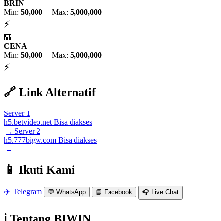
BRIN
Min:
50,000
| Max:
5,000,000
⚡
🏧
CENA
Min:
50,000
| Max:
5,000,000
⚡
🔗 Link Alternatif
Server 1
h5.betvideo.net
Bisa diakses
Server 2
→
h5.777bigw.com
Bisa diakses
→
📱 Ikuti Kami
✈️
Telegram
💬
WhatsApp
📘
Facebook
🎧
Live Chat
ℹ️ Tentang BIWIN