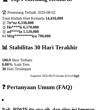
🏆 Pemenang Terbaik
2026-08-02
Total Hadiah Hari Kemarin
14,410,000
🥇
7n*uz
6,330,000
🥈
Ho****ls
6,170,000
🥉
ad****fa
1,120,000
#4
Mrg*********iya
790,000
📊 Stabilitas 30 Hari Terakhir
100.0
Skor Terbaru
0.00%
Arah Tren
30
Hari Tersimpan
Snapshot 2026-08-03 berada di level
high
.
❓ Pertanyaan Umum (FAQ)
Nah, BIWIN itu apa sih, dan situs ini beneran