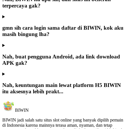
terpercaya gak?
gmn sih cara login sama daftar di BIWIN, kok aku
masih bingung lha?
Nah, buat pengguna Android, ada link download
APK gak?
Nah, keuntungan main lewat platform H5 BIWIN
itu aksesnya lebih prakt...
BIWIN
BIWIN jadi salah satu situs slot online yang banyak dipilih pemain
di Indonesia karena mainnya terasa aman, nyaman, dan tetap