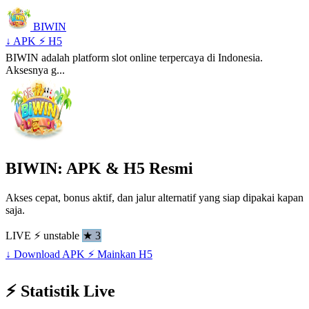
BIWIN
↓ APK
⚡ H5
BIWIN adalah platform slot online terpercaya di Indonesia.
Aksesnya g...
BIWIN: APK & H5 Resmi
Akses cepat, bonus aktif, dan jalur alternatif yang siap dipakai kapan
saja.
LIVE
⚡ unstable
★ 3
↓ Download APK
⚡ Mainkan H5
⚡ Statistik Live