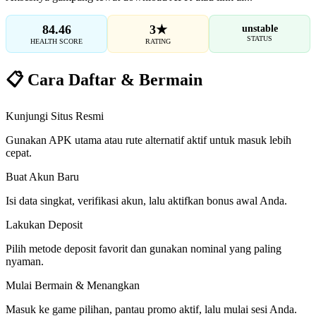
84.46
3★
unstable
STATUS
HEALTH SCORE
RATING
📋 Cara Daftar & Bermain
Kunjungi Situs Resmi
Gunakan APK utama atau rute alternatif aktif untuk masuk lebih
cepat.
Buat Akun Baru
Isi data singkat, verifikasi akun, lalu aktifkan bonus awal Anda.
Lakukan Deposit
Pilih metode deposit favorit dan gunakan nominal yang paling
nyaman.
Mulai Bermain & Menangkan
Masuk ke game pilihan, pantau promo aktif, lalu mulai sesi Anda.