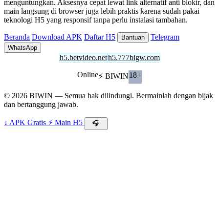
menguntungkan. Aksesnya cepat lewat link alternatif anti blokir, dan
main langsung di browser juga lebih praktis karena sudah pakai
teknologi H5 yang responsif tanpa perlu instalasi tambahan.
Beranda
Download APK
Daftar H5
Telegram
Bantuan
WhatsApp
h5.betvideo.net
h5.777bigw.com
Online
18+
⚡ BIWIN
© 2026 BIWIN — Semua hak dilindungi. Bermainlah dengan bijak
dan bertanggung jawab.
↓ APK Gratis
⚡ Main H5
🎧