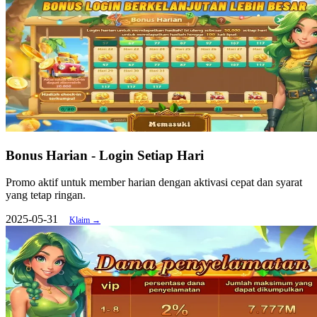
Bonus Harian - Login Setiap Hari
Promo aktif untuk member harian dengan aktivasi cepat dan syarat
yang tetap ringan.
2025-05-31
Klaim →